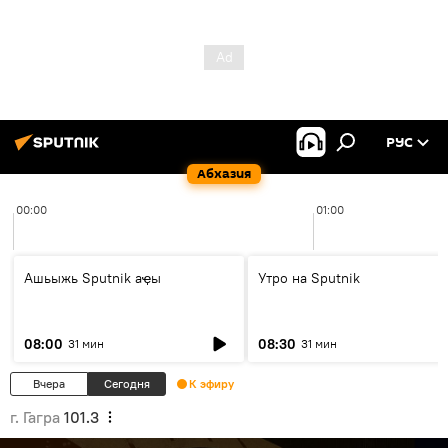
РУС
Абхазия
00:00
01:00
Ашьыжь Sputnik аҿы
Утро на Sputnik
08:00
08:30
31 мин
31 мин
Вчера
Сегодня
К эфиру
г. Гагра
101.3