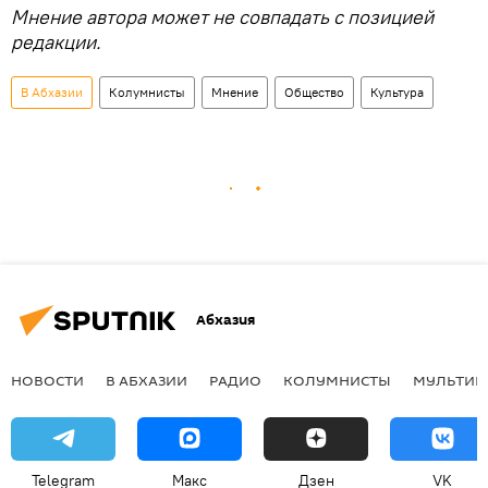
Мнение автора может не совпадать с позицией
редакции.
В Абхазии
Колумнисты
Мнение
Общество
Культура
Абхазия
НОВОСТИ
В АБХАЗИИ
РАДИО
КОЛУМНИСТЫ
МУЛЬТИМ
Telegram
Макс
Дзен
VK