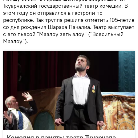
Ткуарчалский государственный театр комедии. В
этом году он отправился в гастроли по
республике. Так труппа решила отметить 105-летие
со дня рождения Шараха Пачалиа. Театр выступает
с его пьесой "Мазлоу зегь злоу" ("Всесильный
Мазлоу").
Комедия в память: театр Ткуарчала