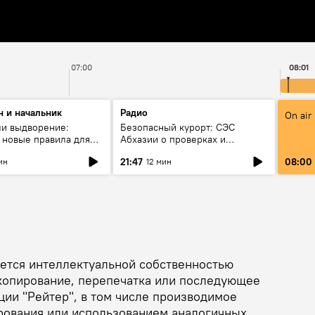
07:00
08:01
н и начальник
Радио
On air
ли выдворение:
Безопасный курорт: СЭС
я новые правила для
Абхазии о проверках и
ных рабочих в
контроле воды
21:47
08:00
ин
12 мин
ется интеллектуальной собственностью
копирование, перепечатка или последующее
ии "Рейтер", в том числе производимое
рования или использованием аналогичных