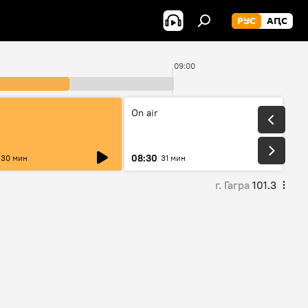
РУС
АԤС
09:00
On air
08:30
30 мин
31 мин
г. Гагра
101.3