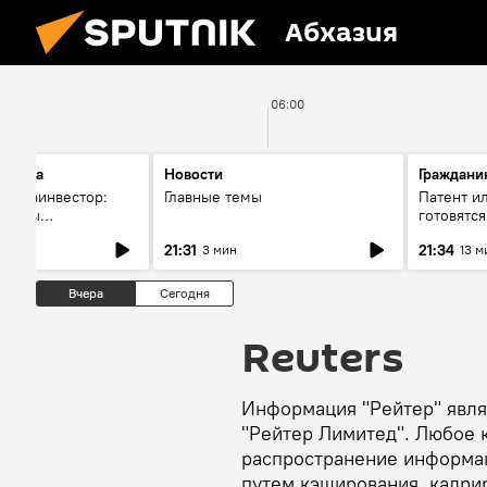
Абхазия
06:00
ҭысқәа
Новости
Граждани
 ма аинвестор:
Главные темы
Патент и
араҿы
готовятс
т аҭоурыхтә ҭынха
иностран
21:31
21:34
3 мин
13 м
Абхазии
Вчера
Сегодня
Reuters
Информация "Рейтер" явля
"Рейтер Лимитед". Любое 
распространение информац
путем кэширования, кадри