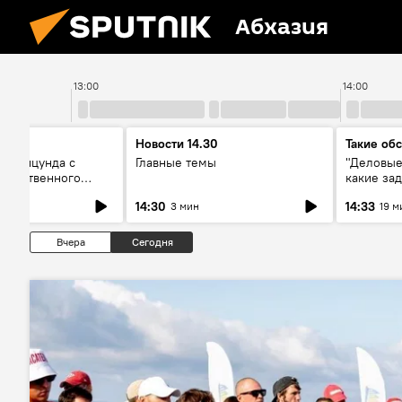
Абхазия
13:00
14:00
верг
Новости 14.30
Такие обс
ся Пицунда с
Главные темы
"Деловые
собственного
какие зад
тервью с главой
собой но
14:30
14:33
3 мин
19 м
Вчера
Сегодня