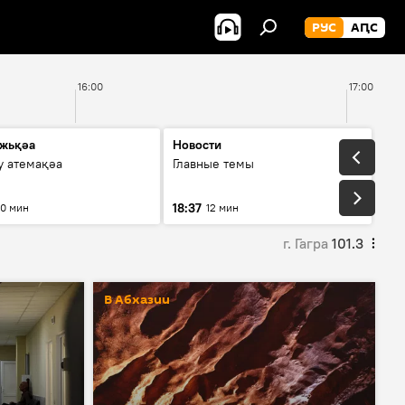
РУС
АԤС
16:00
17:00
жьқәа
Новости
у атемақәа
Главные темы
18:37
10 мин
12 мин
г. Гагра
101.3
В Абхазии