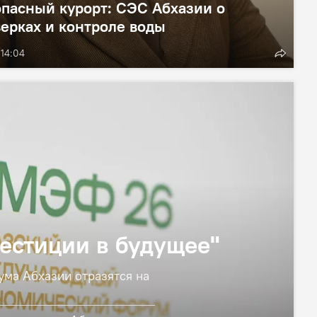
пасный курорт: СЭС Абхазии о
ерках и контроле воды
 14:04
естиции в будущее"
ума Абхазии отразятся на