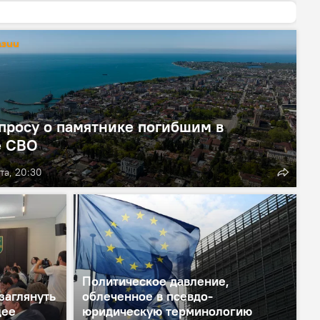
азии
просу о памятнике погибшим в
е СВО
та, 20:30
Политическое давление,
заглянуть
облеченное в псевдо-
щее
юридическую терминологию