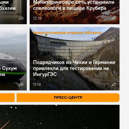
ными
Мониторинговую сеть установили
бхазии
спелеологи в пещере Крубера
12:18
Энергетическая отрасль Абхазии
Подрядчиков из Чехии и Германии
в Сухум
привлекли для тестирования на
лю
ИнгурГЭС
11:14
ПРЕСС-ЦЕНТР