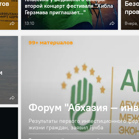
тов
Безо
второй концерт фестиваля "Хибла
пров
Герзмава приглашает..."
13:10
Вчера,
99+ материалов
м
Форум "Абхазия — инв
Результаты первого инвестиционного фор
жизни граждан, заявил Гунба