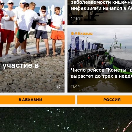
заболеваемости кишеч
инфекциями начался в А
12:51
В Абхазии
 участие в
Число рейсов "Кометы" 
вырастет до трех в неде
11:44
В АБХАЗИИ
РОССИЯ