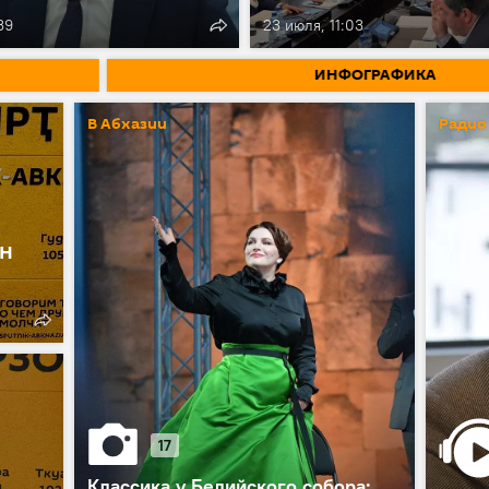
39
23 июля, 11:03
ИНФОГРАФИКА
В Абхазии
Радио
ан
17
Классика у Бедийского собора: