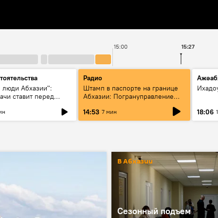
15:00
15:27
тоятельства
Радио
Ажәаб
 люди Абхазии":
Штамп в паспорте на границе
Ихадо
ачи ставит перед
Абхазии: Погрануправление
вое объединение
СГБ разъяснило правила для
14:53
18:06
ин
7 мин
туристов
В Абхазии
Сезонный подъем