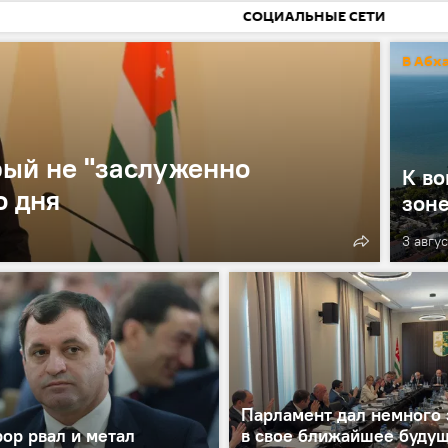
СОЦИАЛЬНЫЕ СЕТИ
В Абх
орый не "заслуженно
К во
о дня
зон
3 авгус
Парламент дал немного 
ор рвал и метал
в свое ближайшее буду