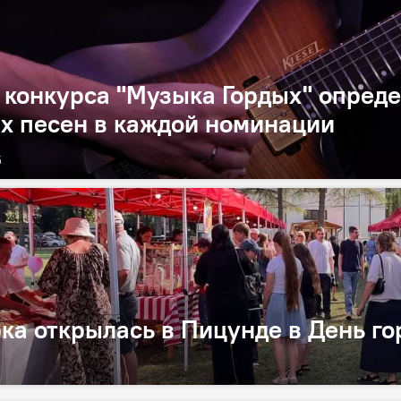
конкурса "Музыка Гордых" опреде
х песен в каждой номинации
5
ка открылась в Пицунде в День го