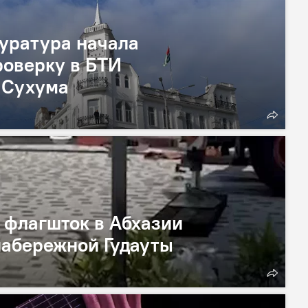
уратура начала
оверку в БТИ
 Сухума
флагшток в Абхазии
набережной Гудауты