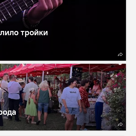
лило тройки
рода