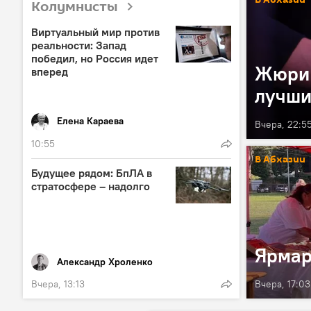
Колумнисты
Виртуальный мир против
реальности: Запад
победил, но Россия идет
Жюри 
вперед
лучши
Елена Караева
Вчера, 22:5
10:55
В Абхазии
Будущее рядом: БпЛА в
стратосфере – надолго
Ярмар
Александр Хроленко
Вчера, 13:13
Вчера, 17:03