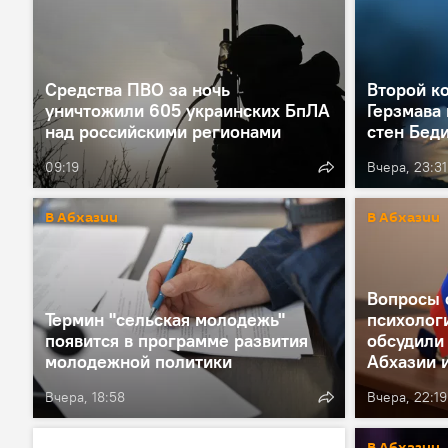
Средства ПВО за ночь
Второй к
уничтожили 605 украинских БпЛА
Герзмава 
над российскими регионами
стен Бед
09:19
Вчера, 23:31
В Абхазии
В Абхазии
Вопросы 
Термин "сельская молодежь"
психолог
появится в программе развития
обсудили
молодежной политики
Абхазии 
Вчера, 18:58
Вчера, 22:19
В Абхазии