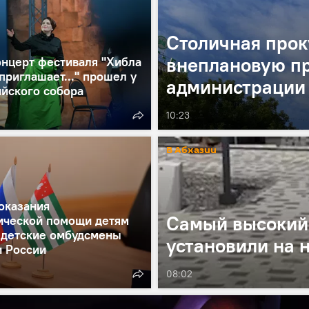
Столичная прок
внеплановую пр
онцерт фестиваля "Хибла
приглашает..." прошел у
администрации
ийского собора
10:23
В Абхазии
оказания
Самый высокий 
ической помощи детям
 детские омбудсмены
установили на 
и России
08:02