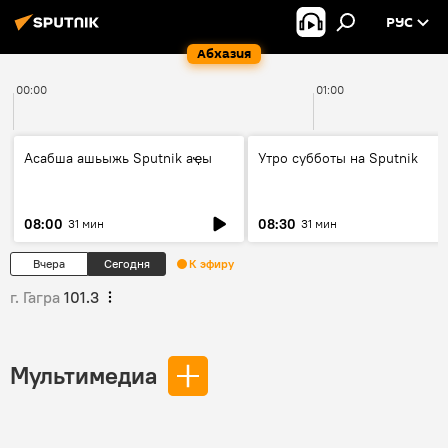
РУС
Абхазия
00:00
01:00
Асабша ашьыжь Sputnik аҿы
Утро субботы на Sputnik
08:00
08:30
31 мин
31 мин
Вчера
Сегодня
К эфиру
г. Гагра
101.3
Мультимедиа