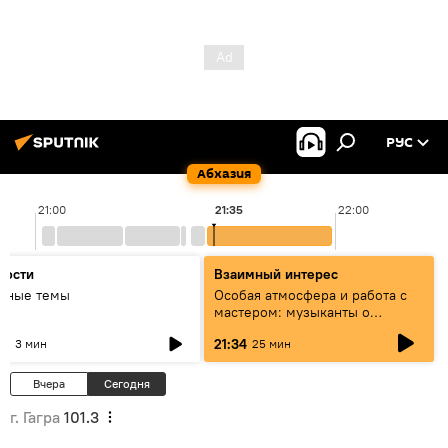
РУС
Абхазия
21:00
21:35
22:00
вости
Взаимный интерес
авные темы
Особая атмосфера и работа с
мастером: музыканты о
фестивале Хиблы Герзмава
31
21:34
3 мин
25 мин
Вчера
Сегодня
г. Гагра
101.3