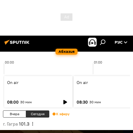
РУС
Абхазия
00:00
01:00
On air
On air
08:00
08:30
30 мин
30 мин
Вчера
Сегодня
К эфиру
г. Гагра
101.3