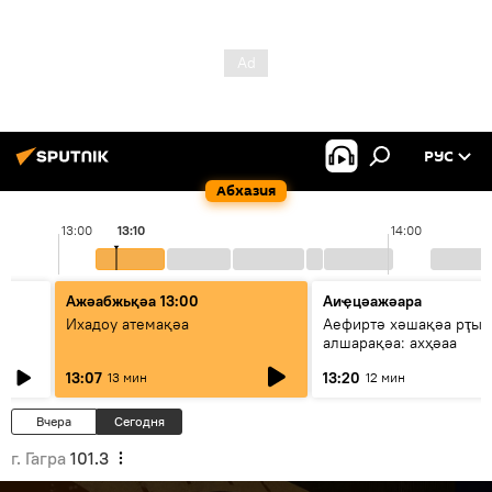
РУС
Абхазия
13:00
13:10
14:00
Ажәабжьқәа 13:00
Аиҿцәажәара
Ихадоу атемақәа
Аефиртә хәшақәа рҭы
алшарақәа: ахҳәаа
13:07
13:20
13 мин
12 мин
Вчера
Сегодня
г. Гагра
101.3