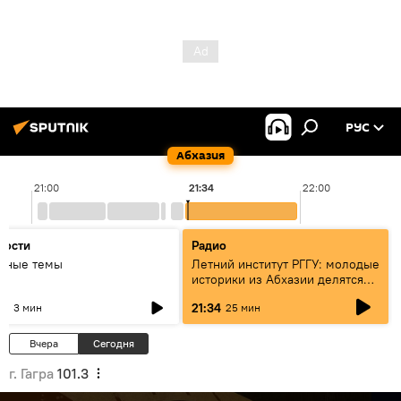
РУС
Абхазия
21:00
21:34
22:00
вости
Радио
авные темы
Летний институт РГГУ: молодые
историки из Абхазии делятся
итогами проекта
31
21:34
3 мин
25 мин
Вчера
Сегодня
г. Гагра
101.3