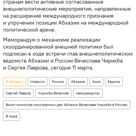
странам вести активные согласованные
внешнеполитические мероприятия, направленные
на расширение международного признания
и упрочении позиции Абхазии на международной
политической арене.
Меморандум о механизме реализации
скоординированной внешней политики был
подписан в ходе встречи глав внешнеполитических
ведомств Абхазии и России Вячеслава Чирикба
и Сергея Лаврова, сегодня 11 марта.
В Абхазии
Новости
Россия
Абхазия
Азия
Европа
Сергей Лавров
Чирикба Вячеслав
меморандумы
Визит министра иностранных дел Абхазии Вячеслава Чирикба в Москву
В мире