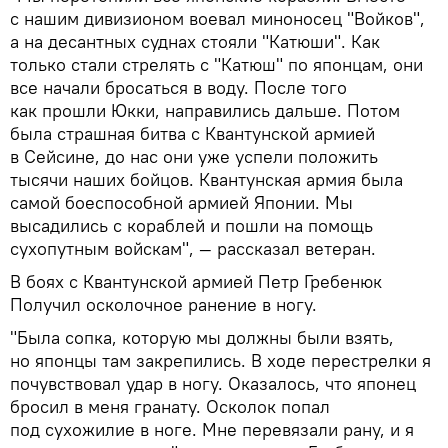
с нашим дивизионом воевал миноносец "Войков",
а на десантных суднах стояли "Катюши". Как
только стали стрелять с "Катюш" по японцам, они
все начали бросаться в воду. После того
как прошли Юкки, направились дальше. Потом
была страшная битва с Квантунской армией
в Сейсине, до нас они уже успели положить
тысячи наших бойцов. Квантунская армия была
самой боеспособной армией Японии. Мы
высадились с кораблей и пошли на помощь
сухопутным войскам", — рассказал ветеран.
В боях с Квантунской армией Петр Гребенюк
Получил осколочное ранение в ногу.
"Была сопка, которую мы должны были взять,
но японцы там закрепились. В ходе перестрелки я
почувствовал удар в ногу. Оказалось, что японец
бросил в меня гранату. Осколок попал
под сухожилие в ноге. Мне перевязали рану, и я