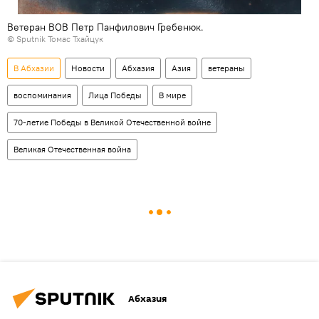
Ветеран ВОВ Петр Панфилович Гребенюк.
© Sputnik Томас Тхайцук
В Абхазии
Новости
Абхазия
Азия
ветераны
воспоминания
Лица Победы
В мире
70-летие Победы в Великой Отечественной войне
Великая Отечественная война
Абхазия