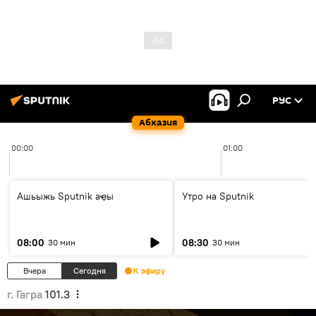
РУС
Абхазия
00:00
01:00
Ашьыжь Sputnik аҿы
Утро на Sputnik
08:00
08:30
30 мин
30 мин
Вчера
Сегодня
К эфиру
г. Гагра
101.3