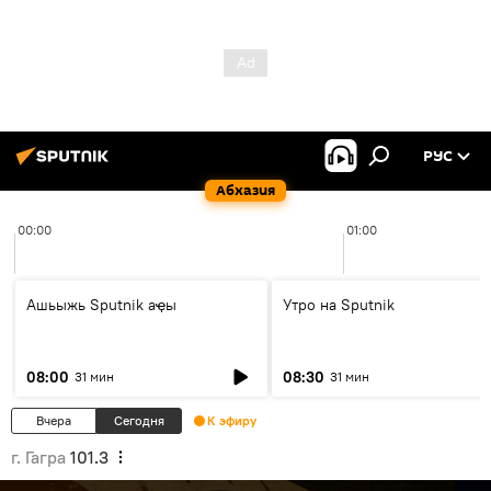
РУС
Абхазия
00:00
01:00
Ашьыжь Sputnik аҿы
Утро на Sputnik
08:00
08:30
31 мин
31 мин
Вчера
Сегодня
К эфиру
г. Гагра
101.3