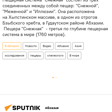
соединенных между собой пещер: "Снежной",
"Меженной" и "Иллюзии". Она расположена
на Хыпстинском массиве, в одном из отрогов
Бзыбского хребта, в Гудаутском районе Абхазии.
Пещера "Снежная" - третья по глубине пещерная
система в мире (1760 метров).
В Абхазии
Новости
Видео
Абхазия
Азия
исследования
пещеры
спелеологи
В мире
Абхазия