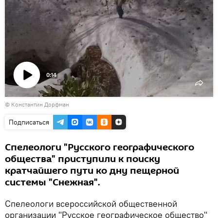
0:14
Воспроизвести
© Константин Дорфман
видео
Подписаться
Спелеологи "Русского географического
общества" приступили к поиску
кратчайшего пути ко дну пещерной
системы "Снежная".
Спелеологи всероссийской общественной
организации "Русское географическое общество"