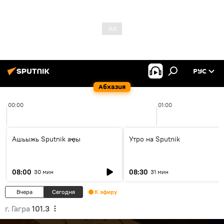
РУС
Абхазия
00:00
01:00
Ашьыжь Sputnik аҿы
Утро на Sputnik
08:00
08:30
30 мин
31 мин
Вчера
Сегодня
К эфиру
г. Гагра
101.3