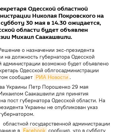
екретаря Одесской областной
нистрации Николая Покровского на
 субботу 30 мая в 14.30 ожидается,
сской области будет объявлен
зии Михаил Саакашвили.
ешение о назначении экс-президента
и на должность губернатора Одесской
й администрации возможно будет объявлено
секретарь Одесской облгосадминистрации
этом сообщает
РИА Новости
.
ава Украины Петр Порошенко 29 мая
 Михаилом Саакашвили для принятия
на пост губернатора Одесской области. На
резидента Украины не опубликован указ
губернатором.
 областной государственной администрации
ранице в
Facebook
сообщил, что в субботу