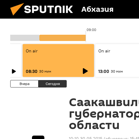
Абхазия
00
09:00
On air
On air
08:30
13:00
30 мин
30 мин
Вчера
Сегодня
Саакашвил
губернато
области
10:10 30.05.2015
(обновлено:
15:4