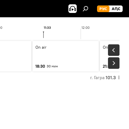
РУС
АԤС
00
11:33
12:00
On air
On air
18:30
21:00
30 мин
31 мин
г. Гагра
101.3