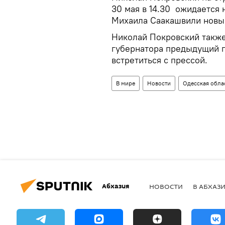
30 мая в 14.30 ожидается
Михаила Саакашвили новым
Николай Покровский также
губернатора предыдущий г
встретиться с прессой.
В мире
Новости
Одесская обла
Абхазия
НОВОСТИ
В АБХАЗ