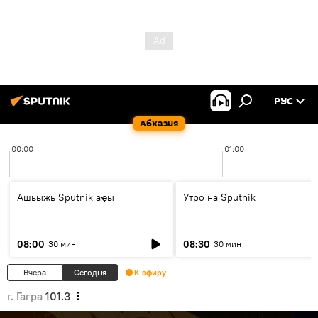
РУС
Абхазия
00:00
01:00
Ашьыжь Sputnik аҿы
Утро на Sputnik
08:00
08:30
30 мин
30 мин
Вчера
Сегодня
К эфиру
г. Гагра
101.3