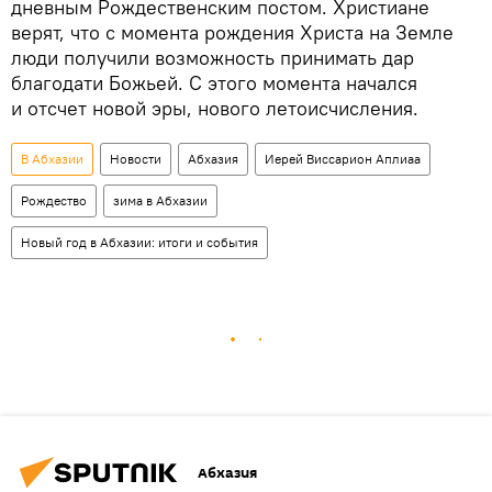
дневным Рождественским постом. Христиане
верят, что с момента рождения Христа на Земле
люди получили возможность принимать дар
благодати Божьей. С этого момента начался
и отсчет новой эры, нового летоисчисления.
В Абхазии
Новости
Абхазия
Иерей Виссарион Аплиаа
Рождество
зима в Абхазии
Новый год в Абхазии: итоги и события
Абхазия