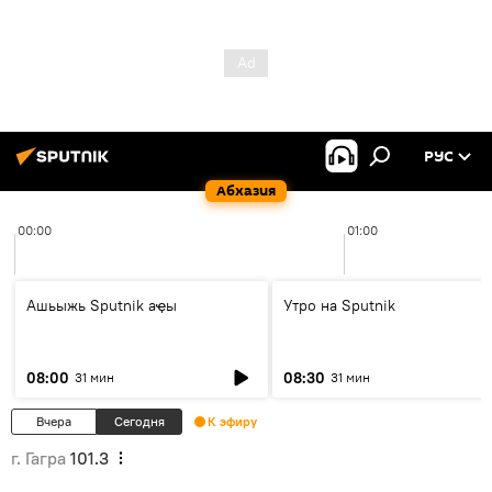
РУС
Абхазия
00:00
01:00
Ашьыжь Sputnik аҿы
Утро на Sputnik
08:00
08:30
31 мин
31 мин
Вчера
Сегодня
К эфиру
г. Гагра
101.3