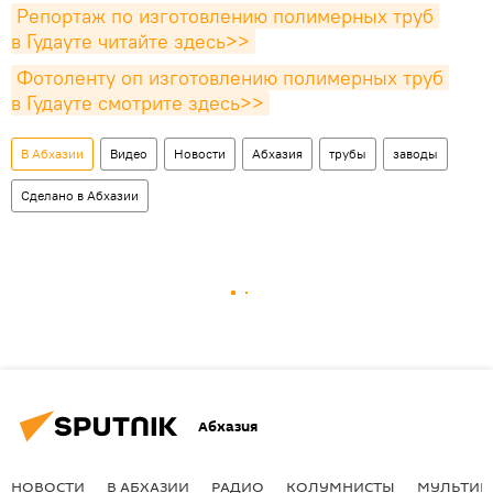
Репортаж по изготовлению полимерных труб 
в Гудауте читайте здесь>>
Фотоленту оп изготовлению полимерных труб 
в Гудауте смотрите здесь>>
В Абхазии
Видео
Новости
Абхазия
трубы
заводы
Сделано в Абхазии
Абхазия
НОВОСТИ
В АБХАЗИИ
РАДИО
КОЛУМНИСТЫ
МУЛЬТИМ