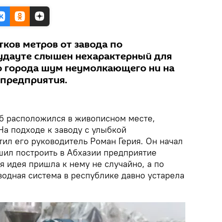
тков метров от завода по
Гудауте слышен нехарактерный для
о города шум неумолкающего ни на
 предприятия.
уб расположился в живописном месте,
На подходе к заводу с улыбкой
тил его руководитель Роман Герия. Он начал
ешил построить в Абхазии предприятие
ая идея пришла к нему не случайно, а по
водная система в республике давно устарела