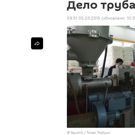
Дело труб
09:51 05.03.2016
(обновлено:
10:
© Sputnik / Томас Тхайцук