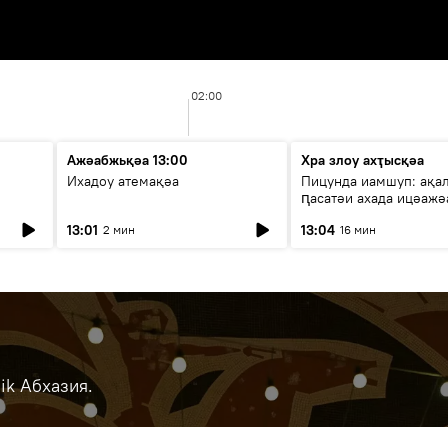
02:00
Ажәабжьқәа 13:00
Хра злоу ахҭысқәа
Ихадоу атемақәа
Пицунда иамшуп: ақа
ԥасатәи ахада ицәажә
13:01
13:04
2 мин
16 мин
ik Абхазия.