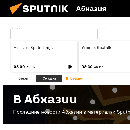
Абхазия
00:00
01:00
Ашьыжь Sputnik аҿы
Утро на Sputnik
08:00
08:30
30 мин
30 мин
Вчера
Сегодня
К эфиру
В Абхазии
Последние новости Абхазии в материалах Sputn