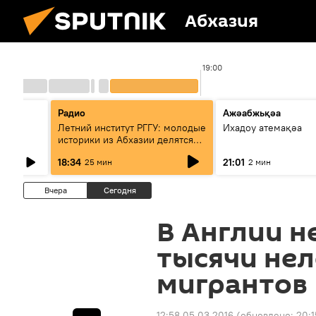
Абхазия
:00
19:00
Радио
Ажәабжьқәа
Летний институт РГГУ: молодые
Ихадоу атемақәа
историки из Абхазии делятся
итогами проекта
18:34
21:01
25 мин
2 мин
Вчера
Сегодня
В Англии н
тысячи не
мигрантов
12:58 05.03.2016
(обновлено:
20:1