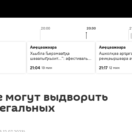
20:00
20:30
2
Аиҿцәажәара
Аиҿцәажәара
Хьыбла Гьерзмааԥҳа
Ашколқәа арҵаг
шәаалыԥхьоит...": афестиваль
реиқәыршәара ау
аҵакы ҳалацәажәоит
21:04
21:17
13 мин
12 мин
е могут выдворить
легальных
5 12.07.2023
)