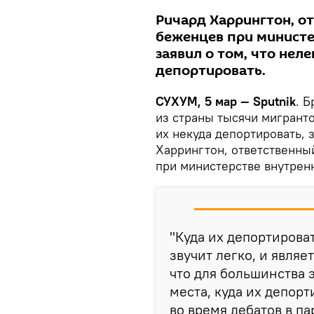
Ричард Харрингтон, о
беженцев при министе
заявил о том, что нел
депортировать.
СУХУМ, 5 мар — Sputnik
. 
из страны тысячи мигранто
их некуда депортировать, 
Харрингтон, ответственны
при министерстве внутрен
"Куда их депортирова
звучит легко, и являе
что для большинства 
места, куда их депорт
во время дебатов в па