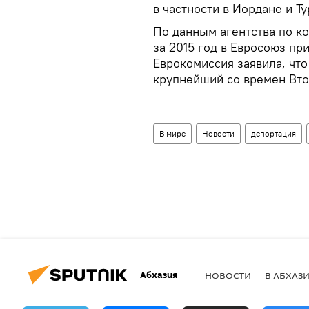
в частности в Иордане и Ту
По данным агентства по к
за 2015 год в Евросоюз пр
Еврокомиссия заявила, чт
крупнейший со времен Вто
В мире
Новости
депортация
Абхазия
НОВОСТИ
В АБХАЗ