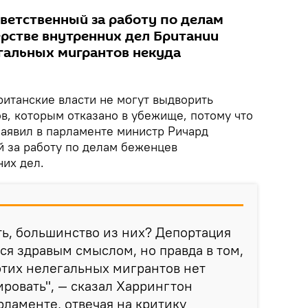
тветственный за работу по делам
рстве внутренних дел Британии
егальных мигрантов некуда
Британские власти не могут выдворить
в, которым отказано в убежище, потому что
заявил в парламенте министр Ричард
й за работу по делам беженцев
них дел.
ть, большинство из них? Депортация
тся здравым смыслом, но правда в том,
этих нелегальных мигрантов нет
ировать", — сказал Харрингтон
рламенте, отвечая на критику