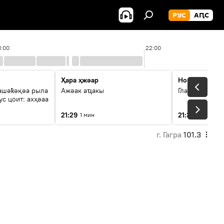
РУС
АԤС
1:00
22:00
Ҳара ҳжәар
Новости
ашәҟәқәа рыла
Ажәак аҵакы
Главные темы
с цоит: ахҳәаа
21:29
21:31
1 мин
3 мин
г. Гагра
101.3