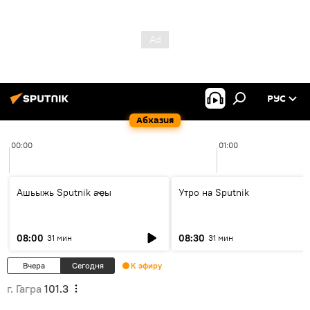
РУС
Абхазия
00:00
01:00
Ашьыжь Sputnik аҿы
Утро на Sputnik
08:00
08:30
31 мин
31 мин
Вчера
Сегодня
К эфиру
г. Гагра
101.3