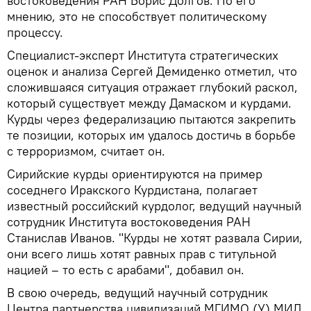
востоковедения РАН Борис Долгов. По его
мнению, это не способствует политическому
процессу.
Cпециалист-эксперт Института стратегических
оценок и анализа Сергей Демиденко отметил, что
сложившаяся ситуация отражает глубокий раскол,
который существует между Дамаском и курдами.
Курды через федерализацию пытаются закрепить
те позиции, которых им удалось достичь в борьбе
с терроризмом, считает он.
Сирийские курды ориентируются на пример
соседнего Иракского Курдистана, полагает
известный российский курдолог, ведущий научный
сотрудник Института востоковедения РАН
Станислав Иванов. "Курды не хотят развала Сирии,
они всего лишь хотят равных прав с титульной
нацией – то есть с арабами", добавил он.
В свою очередь, ведущий научный сотрудник
Центра партнерства цивилизаций МГИМО (У) МИД