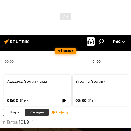
РУС
Абхазия
00:00
01:00
Ашьыжь Sputnik аҿы
Утро на Sputnik
08:00
08:30
31 мин
31 мин
Вчера
Сегодня
К эфиру
г. Гагра
101.3