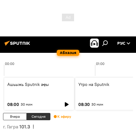
РУС
Абхазия
00:00
01:00
Ашьыжь Sputnik аҿы
Утро на Sputnik
08:00
08:30
30 мин
30 мин
Вчера
Сегодня
К эфиру
г. Гагра
101.3