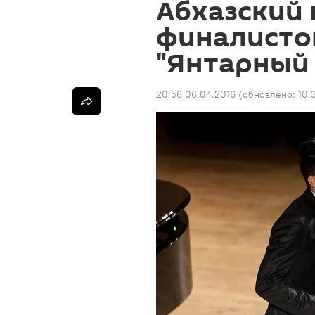
Абхазский 
финалисто
"Янтарный 
20:56 06.04.2016
(обновлено:
10: