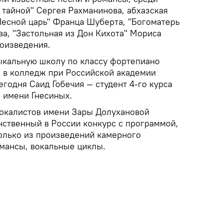
 тайной" Сергея Рахманинова, абхазская
"Лесной царь" Франца Шуберта, "Богоматерь
ва, "Застольная из Дон Кихота" Мориса
роизведения.
ыкальную школу по классу фортепиано
л в колледж при Российской академии
годня Саид Гобечия — студент 4-го курса
 имени Гнесиных.
окалистов имени Зары Долухановой
нственный в России конкурс с программой,
олько из произведений камерного
омансы, вокальные циклы.