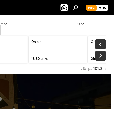
РУС
АԤС
11:00
12:00
On air
On air
18:30
21:00
31 мин
31 мин
г. Гагра
101.3