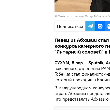
© Фото : со страницы Саида Гобечия в F
Подписаться
Певец из Абхазии ста
конкурса камерного п
"Янтарный соловей" в 
СУХУМ, 6 апр — Sputnik, 
вокального отделения РАМ
Гобечия стал финалистом-
который проходил в Калини
В международном конкурсе
стран. Абхазию представля
что представлять Абхазию