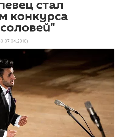
певец стал
м конкурса
соловей"
30 07.04.2016
)