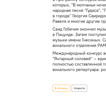
которых, "В молчаньи ночи
народная песня "Гудиса", 
в городе" Георгия Свиридо
Равеля и многие другие п
Саид Гобечия окончил муз
в Пицунде. Затем поступи
музыки имени Гнесиных. Се
вокального отделения РАМ
Международный конкурс в
"Янтарный соловей" — еди
полностью составленной т
вокального репертуара: р
В Абхазии
Новости