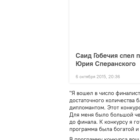
Саид Гобечия спел 
Юрия Сперанского
6 октября 2015, 20:36
"Я вошел в число финалист
достаточного количества б
дипломантом. Этот конкур
Для меня было большой че
до финала. К конкурсу я г
программа была богатой и 
В программу конкурса вош