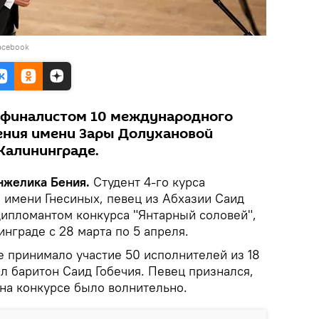
acebook
л финалистом 10 международного
ения имени Зары Долухановой
Калининграде.
Анжелика Бения.
Студент 4-го курса
 имени Гнесиных, певец из Абхазии Саид
дипломантом конкурса "Янтарный соловей",
нграде с 28 марта по 5 апреля.
 принимало участие 50 исполнителей из 18
л баритон Саид Гобечия. Певец признался,
 на конкурсе было волнительно.