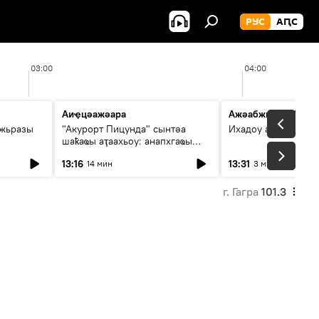
РУС
АԤС
03:00
04:00
Аиҿцәажәара
Ажәабжьқәа 13:30
ыжьразы
"Акурорт Пицунда" сынтәа
Ихадоу атемақәа
шаҟаҩы аҭаахьоу: анапхгаҩы
ицәажәара
13:16
13:31
14 мин
3 мин
г. Гагра
101.3