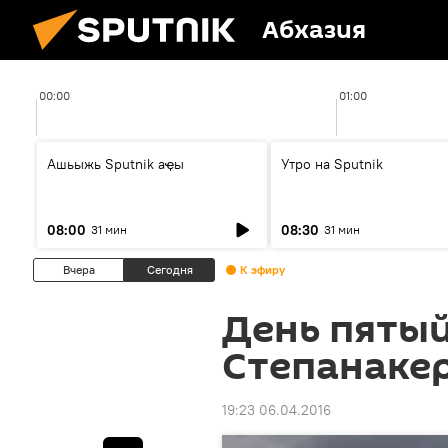
Абхазия
00:00
01:00
Ашьыжь Sputnik аҿы
Утро на Sputnik
08:00
08:30
31 мин
31 мин
Вчера
Сегодня
К эфиру
День пятый
Степанаке
19:23 06.04.2016