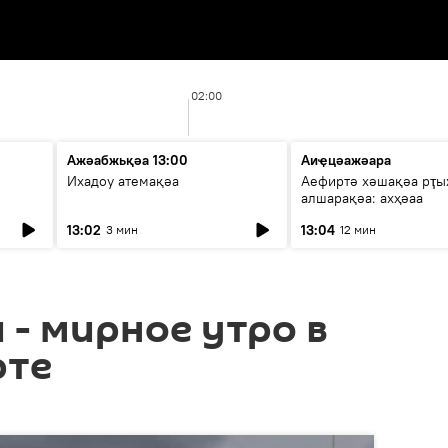
02:00
Ажәабжьқәа 13:00
Аиҿцәажәара
Ихадоу атемақәа
Аефиртә хәшақәа рҭ
алшарақәа: ахҳәаа
13:02
13:04
3 мин
12 мин
 - мирное утро в
рте