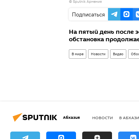
© Sputnik Армения
видео
Подписаться
На пятый день после 
обстановка продолжае
В мире
Новости
Видео
Обос
Абхазия
НОВОСТИ
В АБХАЗ