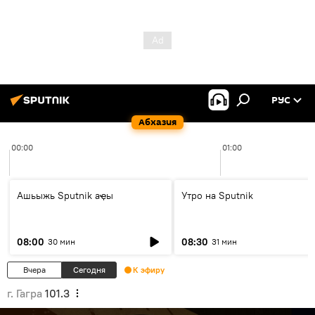
РУС
Абхазия
00:00
01:00
Ашьыжь Sputnik аҿы
Утро на Sputnik
08:00
08:30
30 мин
31 мин
Вчера
Сегодня
К эфиру
г. Гагра
101.3