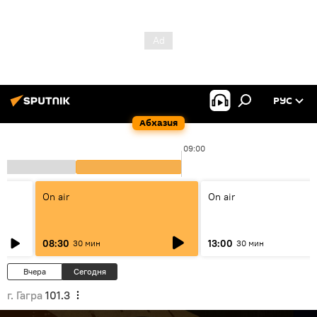
РУС
Абхазия
09:00
On air
On air
08:30
13:00
30 мин
30 мин
Вчера
Сегодня
г. Гагра
101.3