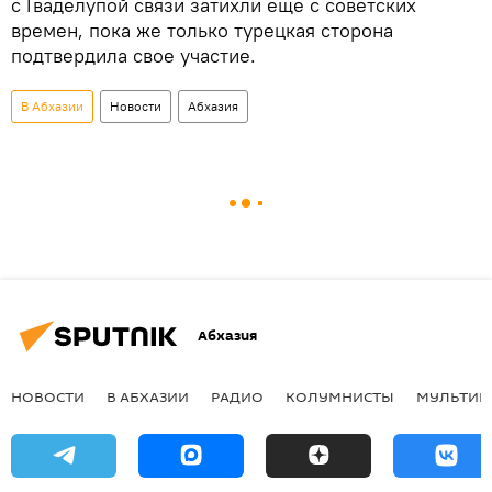
с Гваделупой связи затихли еще с советских
времен, пока же только турецкая сторона
подтвердила свое участие.
В Абхазии
Новости
Абхазия
Абхазия
НОВОСТИ
В АБХАЗИИ
РАДИО
КОЛУМНИСТЫ
МУЛЬТИМ