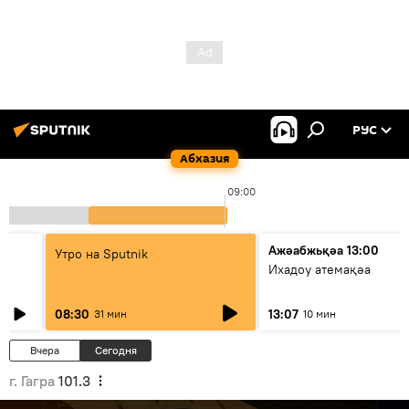
РУС
Абхазия
09:00
Ажәабжьқәа 13:00
Утро на Sputnik
Ихадоу атемақәа
08:30
13:07
31 мин
10 мин
Вчера
Сегодня
г. Гагра
101.3