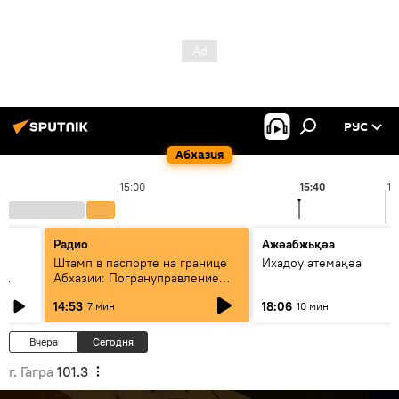
РУС
Абхазия
15:00
15:40
16
Радио
Ажәабжьқәа
Штамп в паспорте на границе
Ихадоу атемақәа
Абхазии: Погрануправление
СГБ разъяснило правила для
14:53
18:06
7 мин
10 мин
туристов
Вчера
Сегодня
г. Гагра
101.3