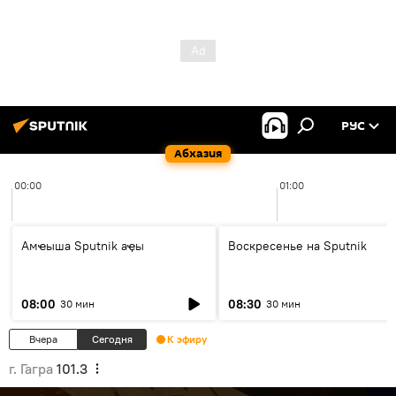
РУС
Абхазия
00:00
01:00
Амҽыша Sputnik аҿы
Воскресенье на Sputnik
08:00
08:30
30 мин
30 мин
Вчера
Сегодня
К эфиру
г. Гагра
101.3