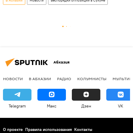
В Абхазии
Новости
Беспорядки оппозиции в Сухуме
Абхазия
НОВОСТИ
В АБХАЗИИ
РАДИО
КОЛУМНИСТЫ
МУЛЬТИМ
Telegram
Макс
Дзен
VK
О проекте
Правила использования
Контакты