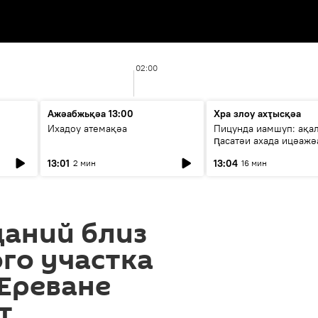
02:00
Ажәабжьқәа 13:00
Хра злоу ахҭысқәа
Ихадоу атемақәа
Пицунда иамшуп: ақа
ԥасатәи ахада ицәажә
13:01
13:04
2 мин
16 мин
даний близ
го участка
Ереване
т