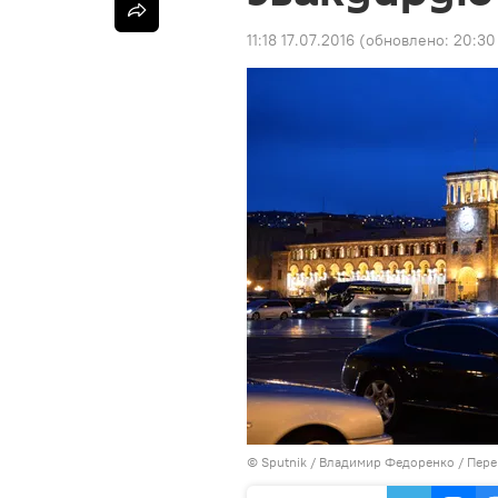
11:18 17.07.2016
(обновлено:
20:30
© Sputnik / Владимир Федоренко
/
Пере