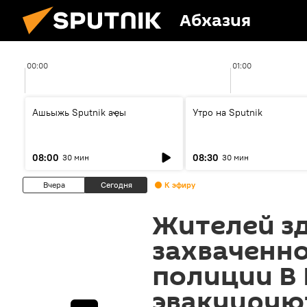
Абхазия
00:00
01:00
Ашьыжь Sputnik аҿы
Утро на Sputnik
08:00
08:30
30 мин
30 мин
Вчера
Сегодня
К эфиру
Жителей з
захваченно
полиции В 
эвакуирую