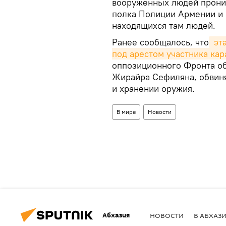
вооруженных людей проник
полка Полиции Армении и 
находящихся там людей.
Ранее сообщалось, что
 эт
под арестом участника ка
оппозиционного Фронта об
Жирайра Сефиляна, обвин
и хранении оружия.
В мире
Новости
Абхазия
НОВОСТИ
В АБХАЗ