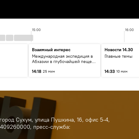
15:00
16:00
Взаимный интерес
Новости 14.30
Международная экспедиция в
Главные темы
Абхазии в глубочайшей пещере
в мире: разговор со
14:18
14:33
25 мин
10 мин
спелеологами
ород Сухум, улица Пушкина, 16, офис 5-4,
9409260000, пресс-служба: