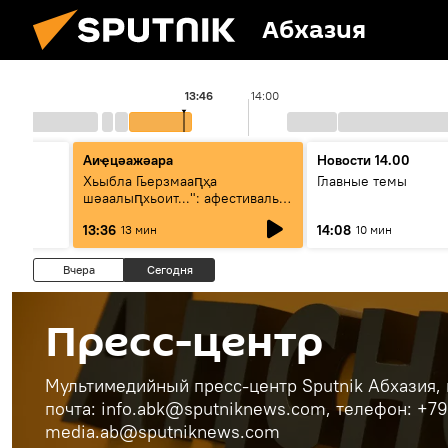
Абхазия
13:46
14:00
Аиҿцәажәара
Новости 14.00
тә
Хьыбла Гьерзмааԥҳа
Главные темы
т:
шәаалыԥхьоит...": афестиваль
аҵакы ҳалацәажәоит
13:36
14:08
13 мин
10 мин
Вчера
Сегодня
Пресс-центр
Мультимедийный пресс-центр Sputnik Абхазия, г
почта: info.abk@sputniknews.com, телефон: +7
media.ab@sputniknews.com