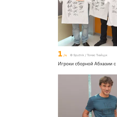
1
/4
© Sputnik / Томас Тхайцук
Игроки сборной Абхазии с