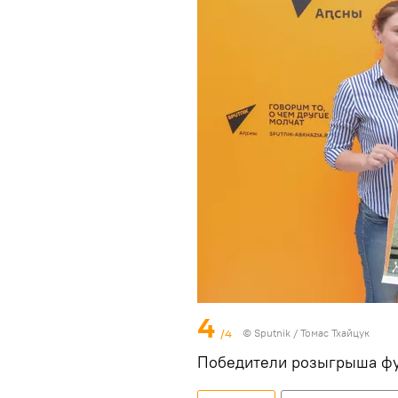
4
/4
© Sputnik / Томас Тхайцук
Победители розыгрыша фу