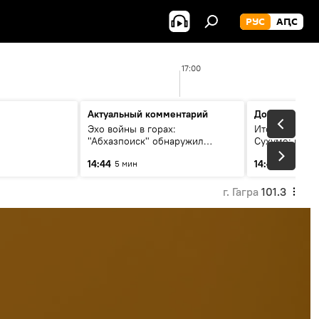
РУС
АԤС
17:00
Актуальный комментарий
Дополнитель
Эхо войны в горах:
Итоги турнира
"Абхазпоиск" обнаружил
Сухуме: инте
неучтенные воинские
президентом
14:44
14:49
5 мин
13 мин
захоронения в Псху
г. Гагра
101.3