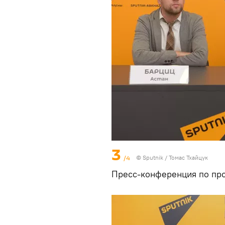
3
/4
© Sputnik / Томас Тхайцук
Пресс-конференция по прое