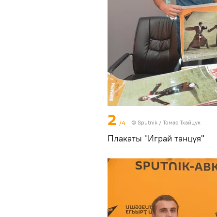
2
/4
© Sputnik / Томас Тхайцук
Плакаты "Играй танцуя"