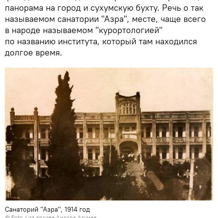
панорама на город и сухумскую бухту. Речь о так
называемом санатории "Азра", месте, чаще всего
в народе называемом "курортологией"
по названию института, который там находился
долгое время.
Санаторий "Азра", 1914 год
© Foto / из архива Анзора Агумаа