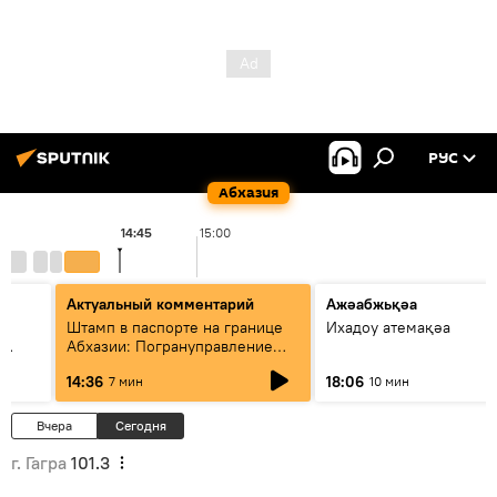
РУС
Абхазия
14:45
15:00
Актуальный комментарий
Ажәабжьқәа
Штамп в паспорте на границе
Ихадоу атемақәа
Абхазии: Погрануправление
СГБ разъяснило правила для
14:36
18:06
7 мин
10 мин
туристов
Вчера
Сегодня
г. Гагра
101.3