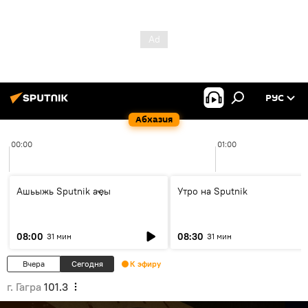
РУС
Абхазия
00:00
01:00
Ашьыжь Sputnik аҿы
Утро на Sputnik
08:00
08:30
31 мин
31 мин
Вчера
Сегодня
К эфиру
г. Гагра
101.3