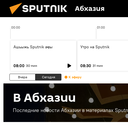
Абхазия
00:00
01:00
Ашьыжь Sputnik аҿы
Утро на Sputnik
08:00
08:30
30 мин
31 мин
Вчера
Сегодня
К эфиру
В Абхазии
Последние новости Абхазии в материалах Sputn