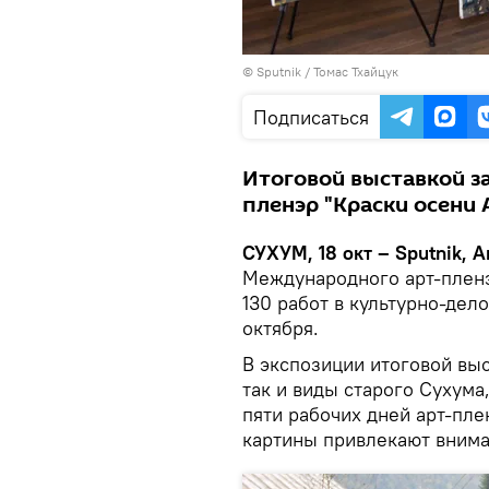
© Sputnik / Томас Тхайцук
Подписаться
Итоговой выставкой з
пленэр "Краски осени 
СУХУМ, 18 окт – Sputnik, 
Международного арт-пленэ
130 работ в культурно-дел
октября.
В экспозиции итоговой вы
так и виды старого Сухума
пяти рабочих дней арт-пле
картины привлекают вним