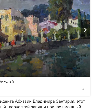
2
/7
Николай
© Sputnik
идента Абхазии Владимира Зантария, этот
ный творческий заряд и придает мощный