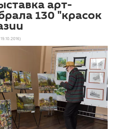
ыставка арт-
брала 130 "красок
азии
 19.10.2016
)