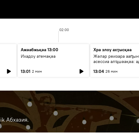
02:00
Ажәабжьқәа 13:00
Хра злоу ахҭысқәа
Ихадоу атемақәа
Жәлар реизара ааԥын
асессиа алҵшәақәа: а
ицәажәара
13:01
13:04
2 мин
26 мин
ik Абхазия.