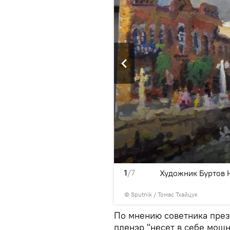
1
/7
Художник Буртов 
© Sputnik / Томас Тхайцук
По мнению советника през
пленэр "несет в себе мощ