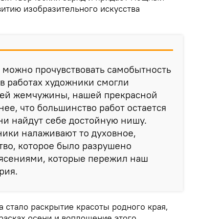
итию изобразительного искусства
 можно прочувствовать самобытность
 в работах художники смогли
шей жемчужины, нашей прекрасной
нее, что большинство работ остается
они найдут себе достойную нишу.
ники налаживают то духовное,
тво, которое было разрушено
ясениями, которые пережил наш
рия.
а стало раскрытие красоты родного края,
расках осени и воплощение этого