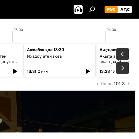
РУС
АԤС
03:00
04:00
Ажәабжьқәа 13:30
Аиҿцәажәара
тәи
Ихадоу атемақәа
Ақыҭа ацхрааразы 
депутат
алазҵаз Абӷархықә
адепутат ицәажәар
13:31
13:33
2 мин
15 мин
г. Гагра
101.3