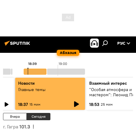
РУС
Абхазия
18:39
19:00
Новости
Взаимный интерес
Главные темы
"Особая атмосфера и р
мастером": Леонид По
Никита Власов о фести
18:37
18:53
15 мин
25 мин
Хиблы Герзмава
Вчера
Сегодня
г. Гагра
101.3