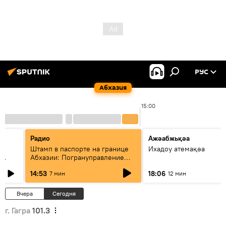
РУС
Абхазия
00
15:00
Радио
Ажәабжьқәа
Штамп в паспорте на границе
Ихадоу атемақәа
Абхазии: Погрануправление
СГБ разъяснило правила для
14:53
18:06
7 мин
12 мин
туристов
Вчера
Сегодня
г. Гагра
101.3