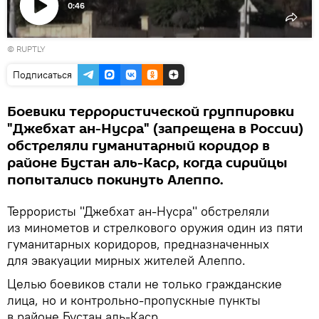
0:46
Воспроизвести
© RUPTLY
видео
Подписаться
Боевики террористической группировки
"Джебхат ан-Нусра" (запрещена в России)
обстреляли гуманитарный коридор в
районе Бустан аль-Каср, когда сирийцы
попытались покинуть Алеппо.
Террористы "Джебхат ан-Нусра" обстреляли
из минометов и стрелкового оружия один из пяти
гуманитарных коридоров, предназначенных
для эвакуации мирных жителей Алеппо.
Целью боевиков стали не только гражданские
лица, но и контрольно-пропускные пункты
в районе Бустан аль-Каср.