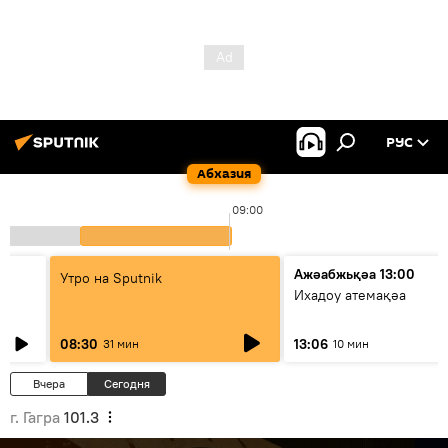
РУС
Абхазия
09:00
Ажәабжьқәа 13:00
Утро на Sputnik
Ихадоу атемақәа
08:30
13:06
31 мин
10 мин
Вчера
Сегодня
г. Гагра
101.3