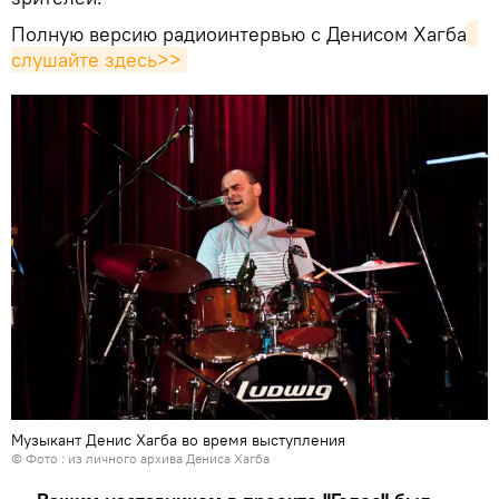
Полную версию радиоинтервью с Денисом Хагба
слушайте здесь>>
Музыкант Денис Хагба во время выступления
© Фото : из личного архива Дениса Хагба