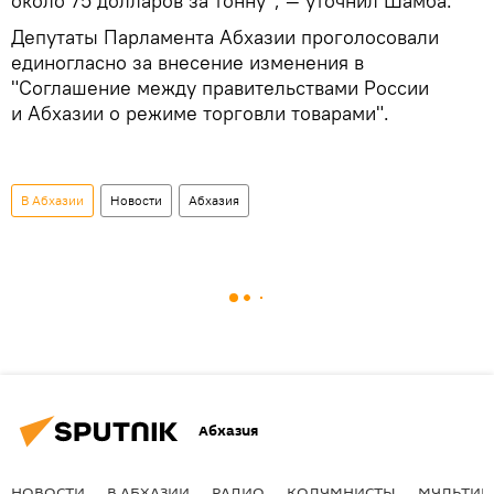
около 75 долларов за тонну", — уточнил Шамба.
Депутаты Парламента Абхазии проголосовали
единогласно за внесение изменения в
"Соглашение между правительствами России
и Абхазии о режиме торговли товарами".
В Абхазии
Новости
Абхазия
Абхазия
НОВОСТИ
В АБХАЗИИ
РАДИО
КОЛУМНИСТЫ
МУЛЬТИМ