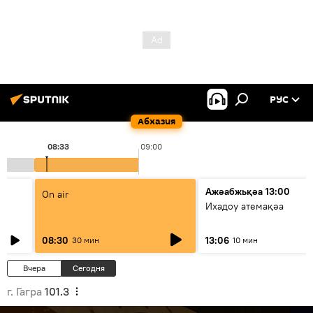
РУС
Абхазия
08:33
09:00
Ажәабжьқәа 13:00
On air
Ихадоу атемақәа
08:30
13:06
30 мин
10 мин
Вчера
Сегодня
г. Гагра
101.3