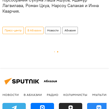
Лагвилава, Роман Цкуа, Нарсоу Салакая и Инна
Кварчия.
Пресс-центр
В Абхазии
Новости
Абхазия
Абхазия
НОВОСТИ
В АБХАЗИИ
РАДИО
КОЛУМНИСТЫ
МУЛЬТИМ