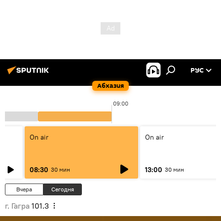
РУС
Абхазия
09:00
On air
On air
08:30
13:00
30 мин
30 мин
Вчера
Сегодня
г. Гагра
101.3