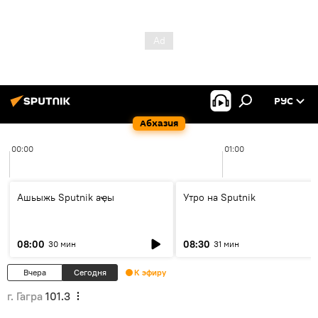
РУС
Абхазия
00:00
01:00
Ашьыжь Sputnik аҿы
Утро на Sputnik
08:00
08:30
30 мин
31 мин
Вчера
Сегодня
К эфиру
г. Гагра
101.3