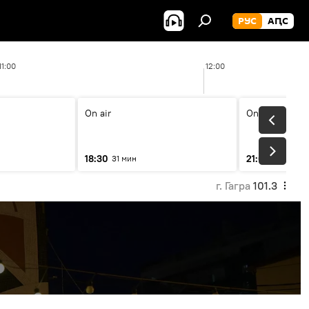
РУС
АԤС
11:00
12:00
12:2
On air
On air
18:30
21:00
31 мин
31 мин
г. Гагра
101.3