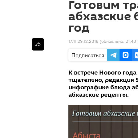
Готовим т
абхазские 
год
17:11 29.12.2016
(обновлено:
21:40 
Подписаться
К встрече Нового года
тщательно, редакция S
инфографике блюда аб
абхазские рецепты.