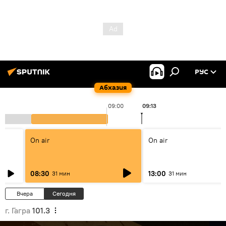
РУС
Абхазия
09:00
09:13
On air
On air
08:30
13:00
31 мин
31 мин
Вчера
Сегодня
г. Гагра
101.3