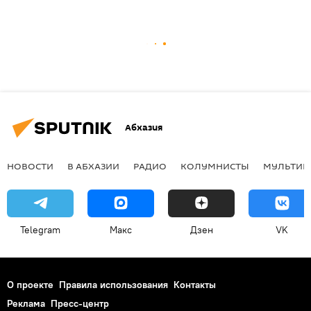
Абхазия
НОВОСТИ
В АБХАЗИИ
РАДИО
КОЛУМНИСТЫ
МУЛЬТИМ
Telegram
Макс
Дзен
VK
О проекте
Правила использования
Контакты
Реклама
Пресс-центр