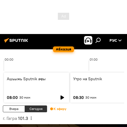
РУС
Абхазия
00:00
01:00
Ашьыжь Sputnik аҿы
Утро на Sputnik
08:00
08:30
30 мин
30 мин
Вчера
Сегодня
К эфиру
г. Гагра
101.3