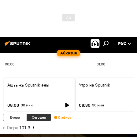
РУС
Абхазия
00:00
01:00
Ашьыжь Sputnik аҿы
Утро на Sputnik
08:00
08:30
30 мин
30 мин
Вчера
Сегодня
К эфиру
г. Гагра
101.3