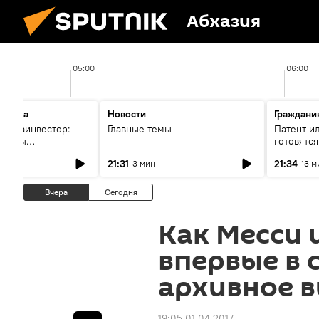
Абхазия
05:00
06:00
ҭысқәа
Новости
Граждани
 ма аинвестор:
Главные темы
Патент и
араҿы
готовятс
т аҭоурыхтә ҭынха
иностран
21:31
21:34
3 мин
13 м
Абхазии
Вчера
Сегодня
Как Месси и
впервые в 
архивное 
19:05 01.04.2017