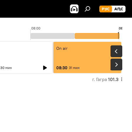
РУС
АԤС
08:00
08:59
On air
08:30
30 мин
31 мин
г. Гагра
101.3