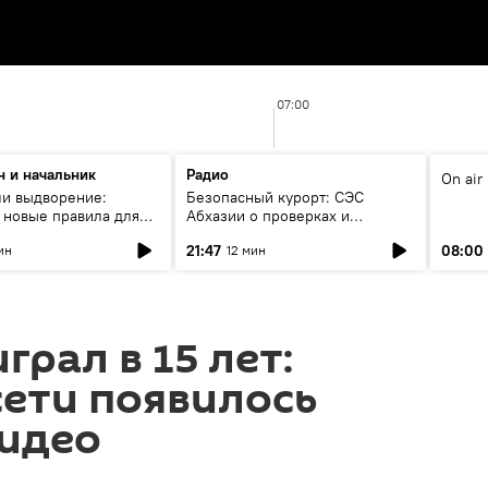
07:00
н и начальник
Радио
On air
ли выдворение:
Безопасный курорт: СЭС
я новые правила для
Абхазии о проверках и
ных рабочих в
контроле воды
21:47
08:00
ин
12 мин
грал в 15 лет:
сети появилось
видео