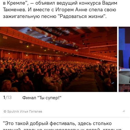
в Кремле", — объявил ведущий конкурса Вадим
Такменев. И вместе с Игорем Анне спела свою
зажигательную песню "Радоваться жизни".
1
/13
Финал "Ты супер!"
© Sputnik Илья Питалев
"Это такой добрый фестиваль, здесь столько
эмоций, столько жизнерадостных детей, столько