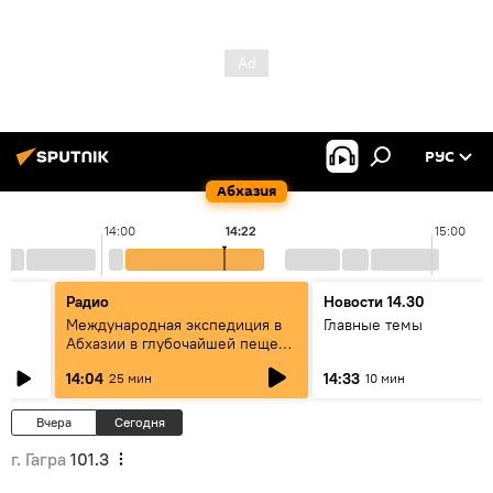
РУС
Абхазия
14:00
14:22
15:00
Радио
Новости 14.30
Международная экспедиция в
Главные темы
Абхазии в глубочайшей пещере
в мире: разговор со
14:04
14:33
25 мин
10 мин
спелеологами
Вчера
Сегодня
г. Гагра
101.3