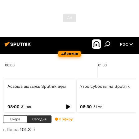
РУС
Абхазия
00:00
01:00
Асабша ашьыжь Sputnik аҿы
Утро субботы на Sputnik
08:00
08:30
31 мин
31 мин
Вчера
Сегодня
К эфиру
г. Гагра
101.3