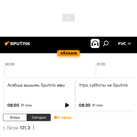
РУС
Абхазия
00:00
01:00
Асабша ашьыжь Sputnik аҿы
Утро субботы на Sputnik
08:00
08:30
31 мин
31 мин
Вчера
Сегодня
К эфиру
г. Гагра
101.3