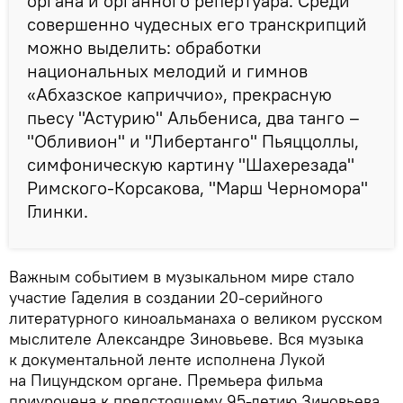
органа и органного репертуара. Среди
совершенно чудесных его транскрипций
можно выделить: обработки
национальных мелодий и гимнов
«Абхазское каприччио», прекрасную
пьесу "Астурию" Альбениса, два танго –
"Обливион" и "Либертанго" Пьяццоллы,
симфоническую картину "Шахерезада"
Римского-Корсакова, "Марш Черномора"
Глинки.
Важным событием в музыкальном мире стало
участие Гаделия в создании 20-серийного
литературного киноальманаха о великом русском
мыслителе Александре Зиновьеве. Вся музыка
к документальной ленте исполнена Лукой
на Пицундском органе. Премьера фильма
приурочена к предстоящему 95-летию Зиновьева.