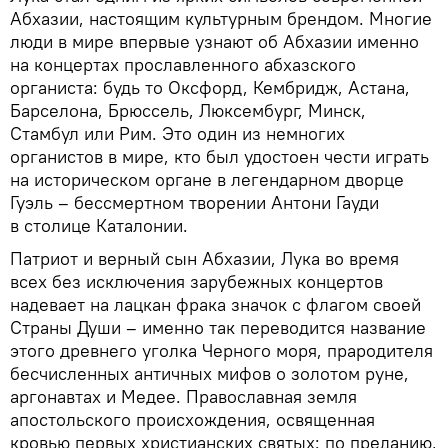
Абхазии, настоящим культурным брендом. Многие
люди в мире впервые узнают об Абхазии именно
на концертах прославленного абхазского
органиста: будь то Оксфорд, Кембридж, Астана,
Барселона, Брюссель, Люксембург, Минск,
Стамбул или Рим. Это один из немногих
органистов в мире, кто был удостоен чести играть
на историческом органе в легендарном дворце
Гуэль – бессмертном творении Антони Гауди
в столице Каталонии.
Патриот и верный сын Абхазии, Лука во время
всех без исключения зарубежных концертов
надевает на лацкан фрака значок с флагом своей
Страны Души – именно так переводится название
этого древнего уголка Черного моря, прародителя
бесчисленных античных мифов о золотом руне,
аргонавтах и Медее. Православная земля
апостольского происхождения, освященная
кровью первых христианских святых: по преданию,