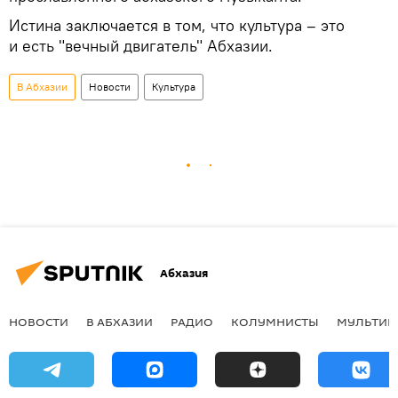
Истина заключается в том, что культура – это
и есть "вечный двигатель" Абхазии.
В Абхазии
Новости
Культура
Абхазия
НОВОСТИ
В АБХАЗИИ
РАДИО
КОЛУМНИСТЫ
МУЛЬТИМ