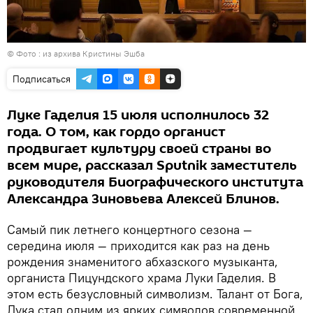
© Фото : из архива Кристины Эшба
Подписаться
Луке Гаделия 15 июля исполнилось 32
года. О том, как гордо органист
продвигает культуру своей страны во
всем мире, рассказал Sputnik заместитель
руководителя Биографического института
Александра Зиновьева Алексей Блинов.
Самый пик летнего концертного сезона —
середина июля — приходится как раз на день
рождения знаменитого абхазского музыканта,
органиста Пицундского храма Луки Гаделия. В
этом есть безусловный символизм. Талант от Бога,
Лука стал одним из ярких символов современной