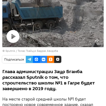
2:12
Воспроизвести
© Sputnik / Томас Тхайцук Бадрак Авидзба
видео
Подписаться
Глава администрации Заур Бганба
рассказал Sputnik о том, что
строительство школы №1 в Гагре будет
завершено в 2019 году.
На месте старой средней школы №1 будет
построено новое современное здание, сказал