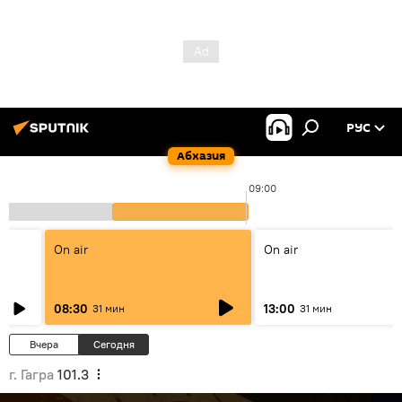
РУС
Абхазия
00
09:00
On air
On air
08:30
13:00
31 мин
31 мин
Вчера
Сегодня
г. Гагра
101.3