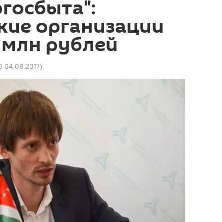
ргосбыта":
кие организации
 млн рублей
0 04.08.2017
)