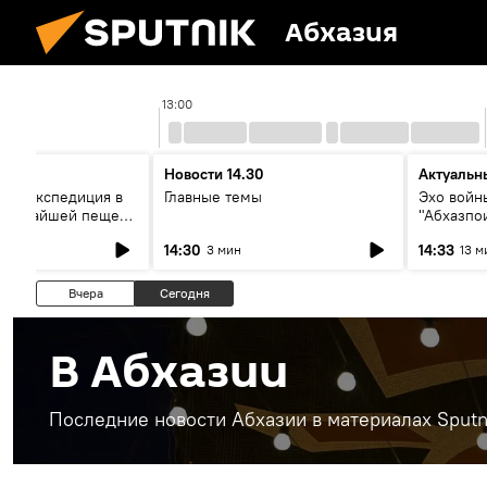
Абхазия
13:00
Новости 14.30
Актуальн
ая экспедиция в
Главные темы
Эхо войны
лубочайшей пещере
"Абхазпо
вор со
неучтенн
14:30
14:33
3 мин
13 м
ми
захороне
Вчера
Сегодня
В Абхазии
Последние новости Абхазии в материалах Sputn