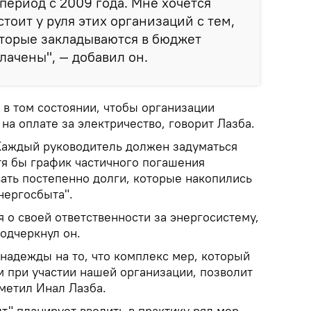
период с 2009 года. Мне хочется
 стоит у руля этих организаций с тем,
оторые закладываются в бюджет
лачены", — добавил он.
 в том состоянии, чтобы организации
на оплате за электричество, говорит Лазба.
Каждый руководитель должен задуматься
тя бы график частичного погашения
ать постепенно долги, которые накопились
Энергосбыта".
 о своей ответственности за энергосистему,
подчеркнул он.
надежды на то, что комплекс мер, который
м при участии нашей организации, позволит
метил Инал Лазба.
т" планирует вводить в практику ряд мер,