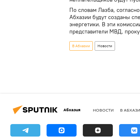
По словам Лазба, согласн
Абхазии будут созданы сп
энергетики. В эти комисси
представители МВД, проку
В Абхазии
Новости
Абхазия
НОВОСТИ
В АБХАЗ