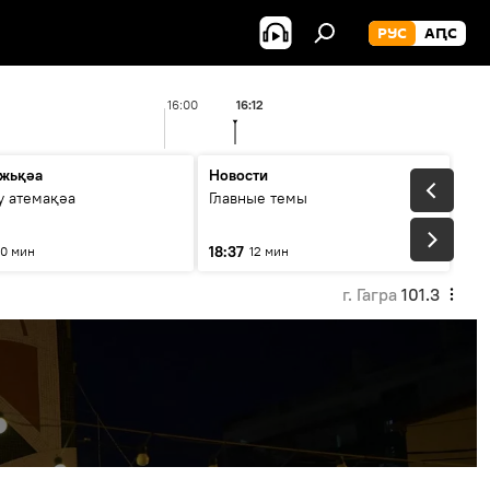
РУС
АԤС
16:00
16:12
жьқәа
Новости
у атемақәа
Главные темы
18:37
10 мин
12 мин
г. Гагра
101.3